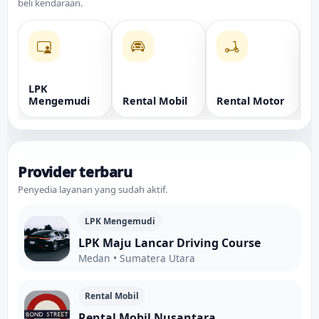
beli kendaraan.
LPK
I
Mengemudi
Rental Mobil
Rental Motor
K
Provider terbaru
Penyedia layanan yang sudah aktif.
LPK Mengemudi
LPK Maju Lancar Driving Course
Medan • Sumatera Utara
Rental Mobil
Rental Mobil Nusantara