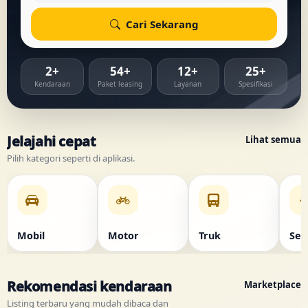
Cari Sekarang
2+
54+
12+
25+
Kendaraan
Paket leasing
Layanan
Spesifikasi
Jelajahi cepat
Lihat semua
Pilih kategori seperti di aplikasi.
Mobil
Motor
Truk
Sep
Rekomendasi kendaraan
Marketplace
Listing terbaru yang mudah dibaca dan