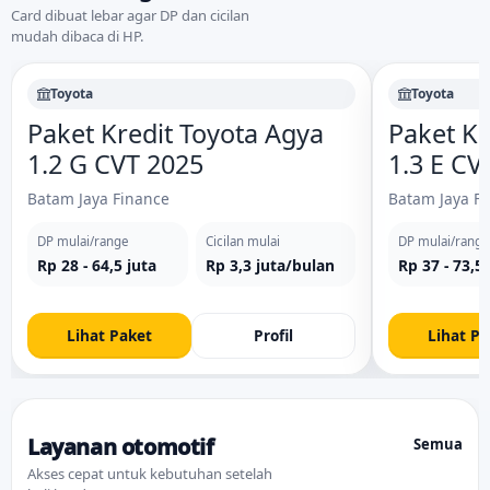
Card dibuat lebar agar DP dan cicilan
mudah dibaca di HP.
Toyota
Toyota
Paket Kredit Toyota Agya
Paket Kr
1.2 G CVT 2025
1.3 E CV
Batam Jaya Finance
Batam Jaya F
DP mulai/range
Cicilan mulai
DP mulai/range
Rp 28 - 64,5 juta
Rp 3,3 juta/bulan
Rp 37 - 73,5 
Lihat Paket
Profil
Lihat Pa
Layanan otomotif
Semua
Akses cepat untuk kebutuhan setelah