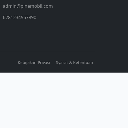
admin@pinemobil.com
6281234567890
Kebijakan Privasi
Syarat & Ketentuan