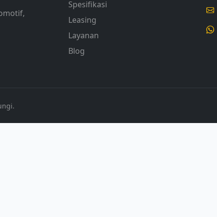
Spesifikasi
omotif,
Leasing
Layanan
Blog
ungi.