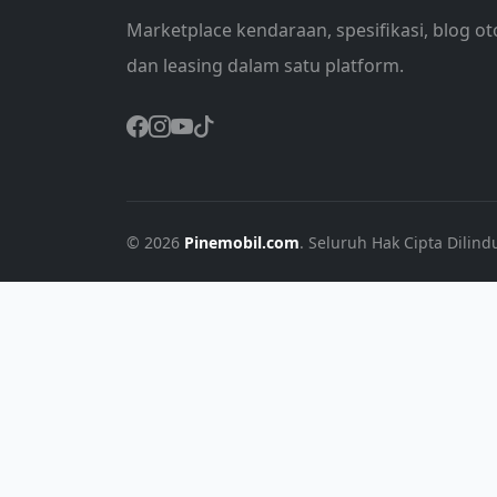
Marketplace kendaraan, spesifikasi, blog ot
dan leasing dalam satu platform.
© 2026
Pinemobil.com
. Seluruh Hak Cipta Dilind