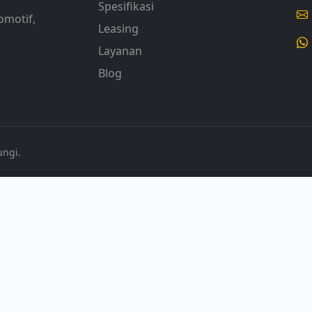
Spesifikasi
omotif,
Leasing
Layanan
Blog
ungi.