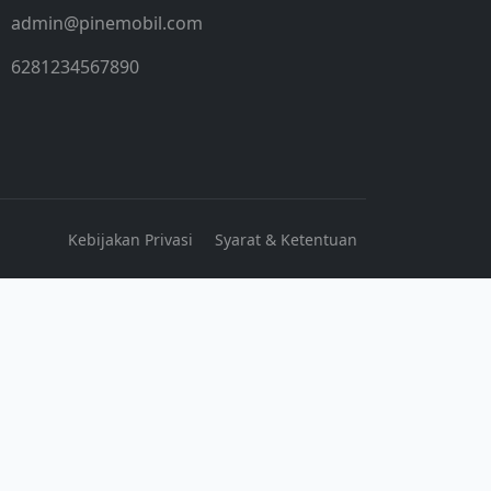
admin@pinemobil.com
6281234567890
Kebijakan Privasi
Syarat & Ketentuan