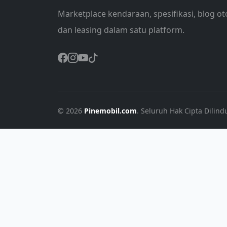
Marketplace kendaraan, spesifikasi, blog ot
dan leasing dalam satu platform.
© 2026
Pinemobil.com
. Seluruh Hak Cipta Dilind