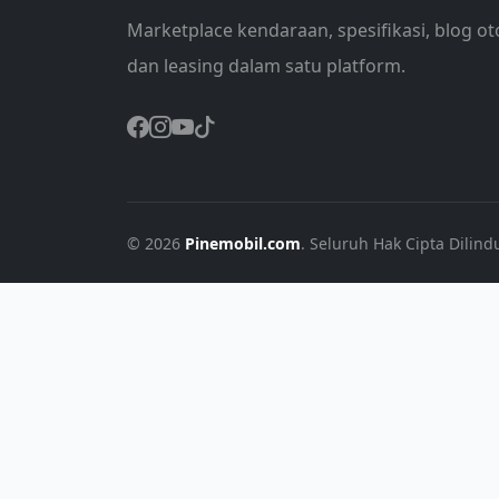
Marketplace kendaraan, spesifikasi, blog ot
dan leasing dalam satu platform.
© 2026
Pinemobil.com
. Seluruh Hak Cipta Dilind