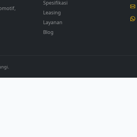
Spesifikasi
omotif,
Leasing
Layanan
Blog
ungi.