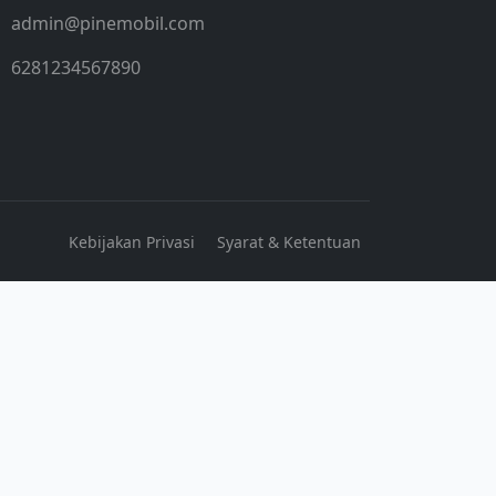
admin@pinemobil.com
6281234567890
Kebijakan Privasi
Syarat & Ketentuan